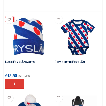
TIP
Luxe Fryslân muts
Rompertje Fryslân
€
12,50
incl. BTW