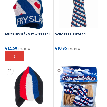
Muts Fryslân met witte bol
Schort Friese vlag
€
11,50
€
10,95
incl. BTW
incl. BTW