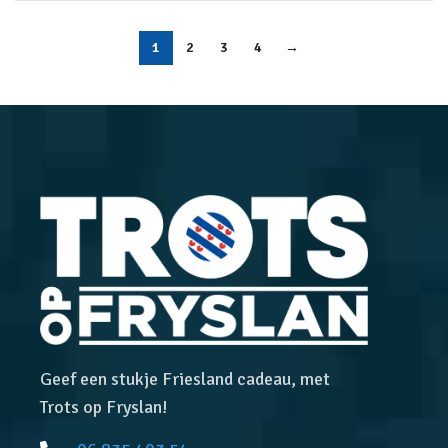
1
2
3
4
→
Geef een stukje Friesland cadeau, met
Trots op Fryslan!