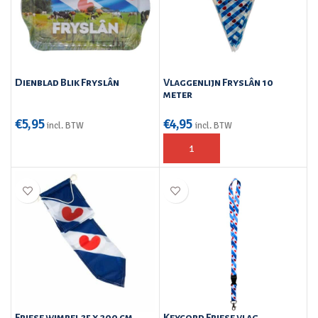
Dienblad Blik Fryslân
Vlaggenlijn Fryslân 10
meter
€
5,95
€
4,95
incl. BTW
incl. BTW
Friese wimpel 25 x 300 cm
Keycord Friese vlag