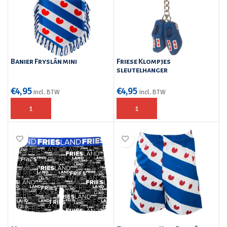
Banier Fryslân mini
Friese Klompjes
sleutelhanger
€
4,95
€
4,95
incl. BTW
incl. BTW