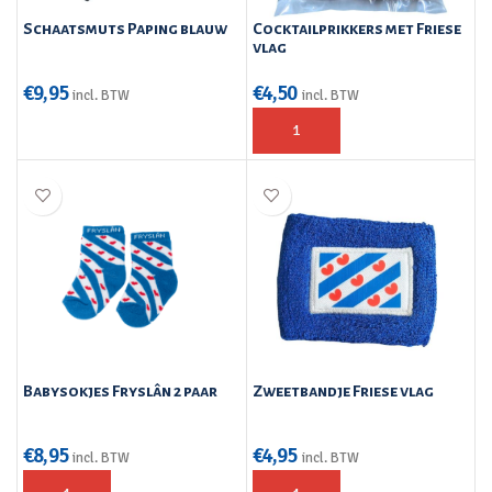
Schaatsmuts Paping blauw
Cocktailprikkers met Friese
vlag
€
9,95
€
4,50
incl. BTW
incl. BTW
Babysokjes Fryslân 2 paar
Zweetbandje Friese vlag
€
8,95
€
4,95
incl. BTW
incl. BTW