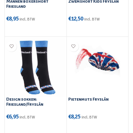
Mannen boxershort
Zwemshort Kids Fryslân
Friesland
€
8,95
€
12,50
incl. BTW
incl. BTW
Design sokken:
Pietenmuts Fryslân
Friesland/Fryslân
€
6,95
€
8,25
incl. BTW
incl. BTW