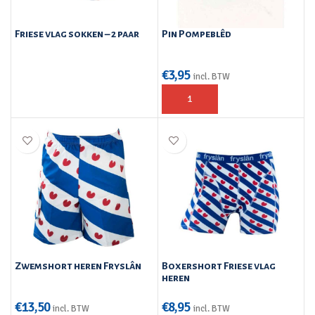
Friese vlag sokken – 2 paar
Pin Pompeblêd
€
3,95
incl. BTW
Zwemshort heren Fryslân
Boxershort Friese vlag
heren
€
13,50
€
8,95
incl. BTW
incl. BTW