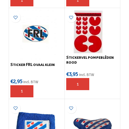
Stickervel pompeblêden
rood
Sticker FRL ovaal klein
€
3,95
incl. BTW
€
2,95
incl. BTW