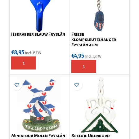
IJskrabber blauw Fryslân
Friese
klompsleutelhanger
Fryslân 4 cm
€
8,95
incl. BTW
€
4,95
incl. BTW
Miniatuur Molen Fryslân
Speldje Uilenbord