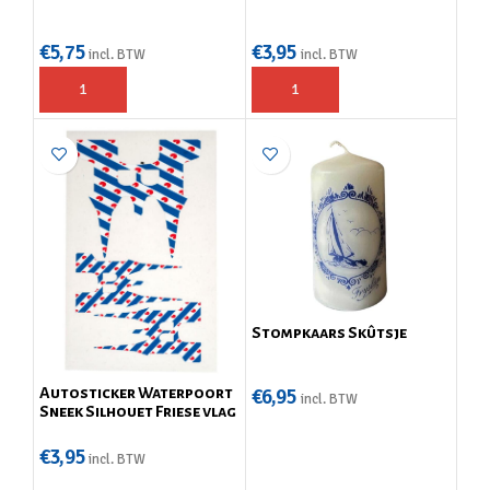
€
5,75
€
3,95
incl. BTW
incl. BTW
Stompkaars Skûtsje
€
6,95
Autosticker Waterpoort
incl. BTW
Sneek Silhouet Friese vlag
€
3,95
incl. BTW