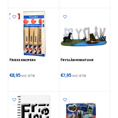
TIP
Friese knijpers
Fryslân miniatuur
€
8,95
€
7,95
incl. BTW
incl. BTW