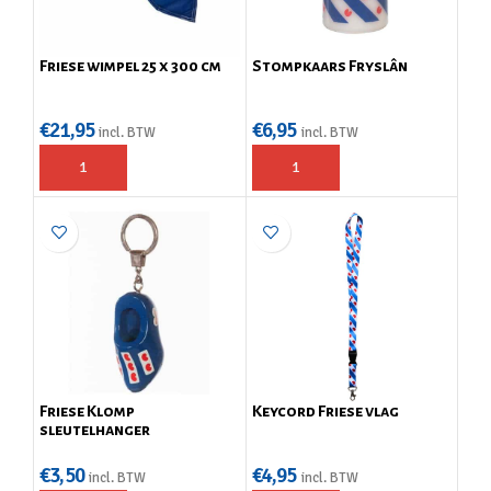
Friese wimpel 25 x 300 cm
Stompkaars Fryslân
€
21,95
€
6,95
incl. BTW
incl. BTW
Friese Klomp
Keycord Friese vlag
sleutelhanger
€
3,50
€
4,95
incl. BTW
incl. BTW