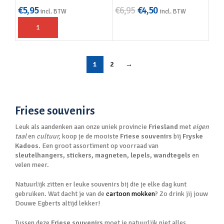
€
5,95
€
6,95
€
4,50
incl. BTW
incl. BTW
1
2
→
Friese souvenirs
Leuk als aandenken aan onze uniek provincie
Friesland
met
eigen
taal
en
cultuur,
koop je de mooiste
Friese souvenirs
bij
Fryske
Kadoos
. Een groot assortiment op voorraad van
sleutelhangers, stickers, magneten, lepels, wandtegels
en
velen meer.
Natuurlijk zitten er leuke souvenirs bij die je elke dag kunt
gebruiken. Wat dacht je van de
cartoon mokken
? Zo drink jij jouw
Douwe Egberts altijd lekker!
Tussen deze
Friese souvenirs
moet je natuurlijk niet alles