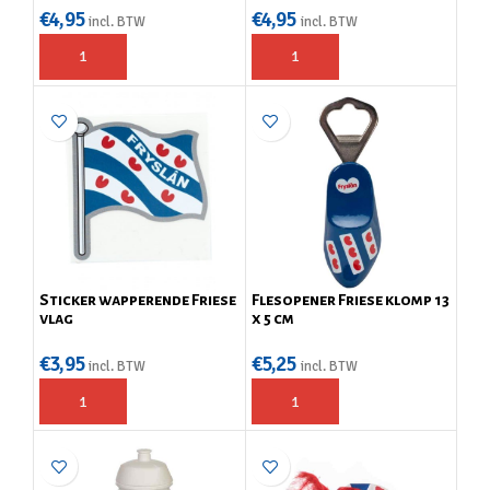
€
4,95
€
4,95
incl. BTW
incl. BTW
Sticker wapperende Friese
Flesopener Friese klomp 13
vlag
x 5 cm
€
3,95
€
5,25
incl. BTW
incl. BTW