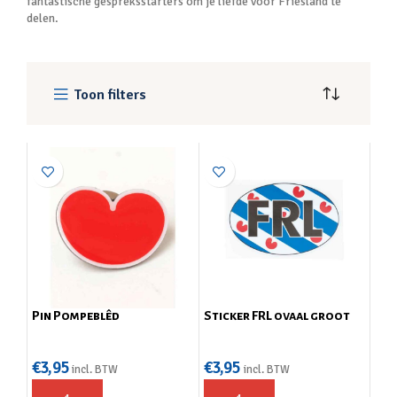
fantastische gespreksstarters om je liefde voor Friesland te
delen.
Toon filters
Pin Pompeblêd
Sticker FRL ovaal groot
€
3,95
€
3,95
incl. BTW
incl. BTW