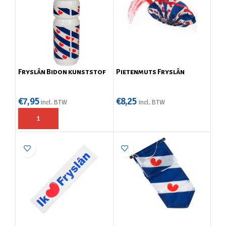
Fryslân Bidon kunststof
Pietenmuts Fryslân
€
7,95
€
8,25
incl. BTW
incl. BTW