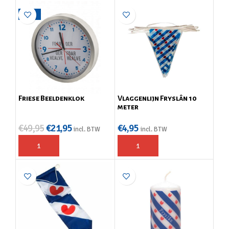
-56%
Friese Beeldenklok
Vlaggenlijn Fryslân 10
meter
€
49,95
€
21,95
€
4,95
incl. BTW
incl. BTW