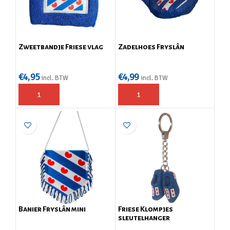
Zweetbandje Friese vlag
Zadelhoes Fryslân
€
4,95
€
4,99
incl. BTW
incl. BTW
Banier Fryslân mini
Friese Klompjes
sleutelhanger