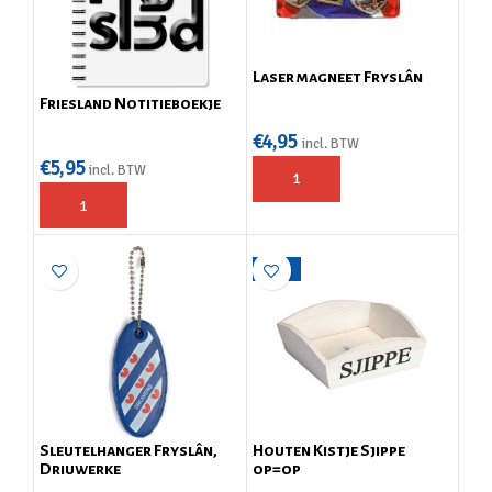
Laser magneet Fryslân
Friesland Notitieboekje
€
4,95
incl. BTW
€
5,95
incl. BTW
-35%
Sleutelhanger Fryslân,
Houten Kistje Sjippe
Driuwerke
op=op