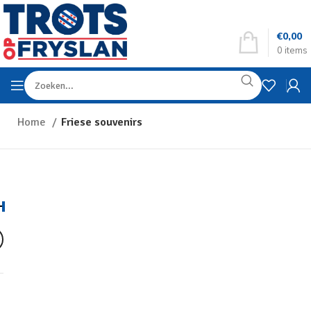
€
0,00
0
items
Home
Friese souvenirs
R