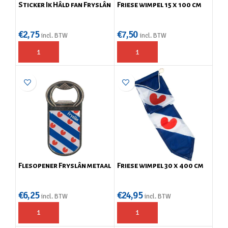
Sticker Ik Hâld fan Fryslân
Friese wimpel 15 x 100 cm
€
2,75
€
7,50
incl. BTW
incl. BTW
Flesopener Fryslân metaal
Friese wimpel 30 x 400 cm
€
6,25
€
24,95
incl. BTW
incl. BTW