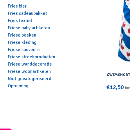
Fries bier
Fries cadeaupakket
Fries textiel
Friese baby artikelen
Friese boeken
Friese kleding
Friese souvenirs
Friese streekproducten
Friese wanddecoratie
Friese woonartikelen
Zwemshort 
Niet gecatogeriseerd
Opruiming
€
12,50
in
OPTIES SEL