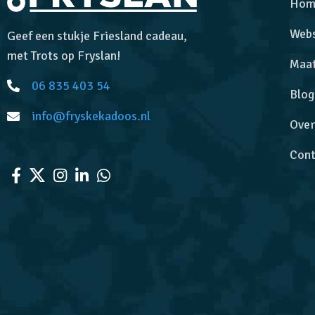
Hom
Web
Geef een stukje Friesland cadeau,
met Trots op Fryslan!
Maa
06 835 403 54
Blog
info@fryskekadoos.nl
Over
Cont