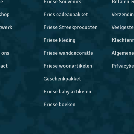
e
Friese Souvenirs
Betalen e
shop
Fries cadeaupakket
Verzendin
twerk
Friese Streekproducten
Veelgeste
Friese kleding
Klachtenr
 ons
Friese wanddecoratie
Algemene
act
Friese woonartikelen
Privacybe
Geschenkpakket
Friese baby artikelen
Friese boeken