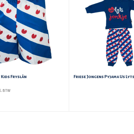
Kids Fryslân
Friese Jongens Pyjama Us Lyt
cl. BTW
LEES VERDER
ECTEREN