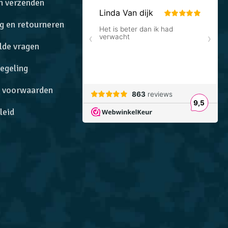
n verzenden
g en retourneren
lde vragen
egeling
 voorwaarden
leid