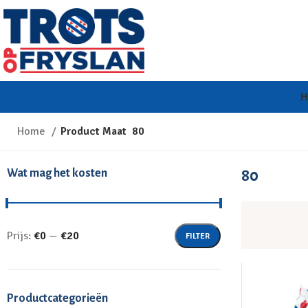
Home
Product Maat
80
Wat mag het kosten
80
Prijs:
€0
—
€20
FILTER
Productcategorieën