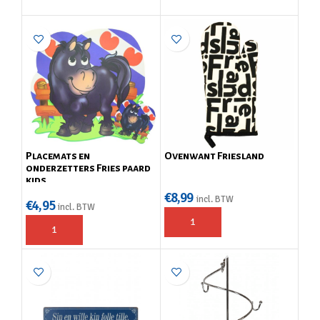
Placemats en
Ovenwant Friesland
onderzetters Fries paard
kids
€
8,99
incl. BTW
€
4,95
incl. BTW