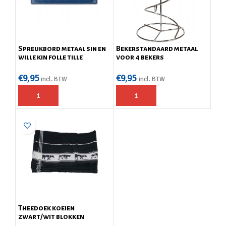
Spreukbord metaal sin en
Bekerstandaard metaal
wille kin folle tille
voor 4 bekers
€
9,95
€
9,95
incl. BTW
incl. BTW
Theedoek koeien
zwart/wit blokken