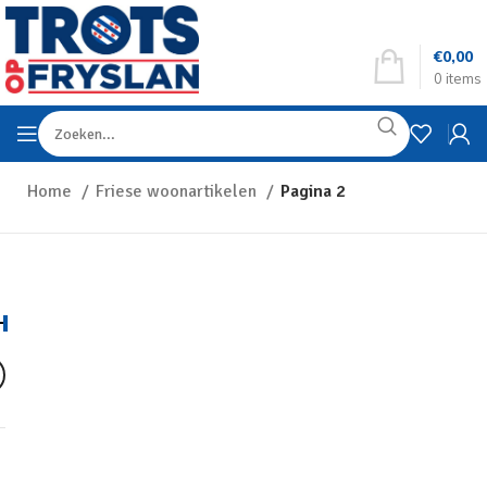
€
0,00
0
items
Home
Friese woonartikelen
Pagina 2
R