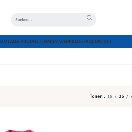
HOME
ALLE PRODUCTEN
MAATWERK
BLOG
FAQ
CONTACT
Tonen
18
36