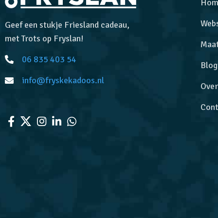
Hom
Web
Geef een stukje Friesland cadeau,
met Trots op Fryslan!
Maa
06 835 403 54
Blog
info@fryskekadoos.nl
Over
Cont