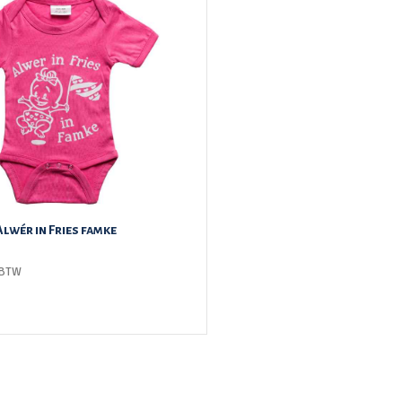
lwér in Fries famke
. BTW
ECTEREN