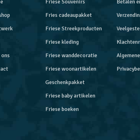
e
Friese Souvenirs
Betalen e
shop
Fries cadeaupakket
Verzendin
twerk
Friese Streekproducten
Veelgeste
Friese kleding
Klachtenr
 ons
Friese wanddecoratie
Algemene
act
Friese woonartikelen
Privacybe
Geschenkpakket
Friese baby artikelen
Friese boeken