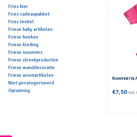
Fries bier
Fries cadeaupakket
Fries textiel
Friese baby artikelen
Friese boeken
Friese kleding
Friese souvenirs
Friese streekproducten
Friese wanddecoratie
Friese woonartikelen
Rompertje A
Niet gecatogeriseerd
Opruiming
€
7,50
incl
OPTIES SEL