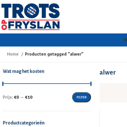
Home
Producten getagged “alwer”
Wat mag het kosten
alwer
Prijs:
€0
—
€10
FILTER
Productcategorieën