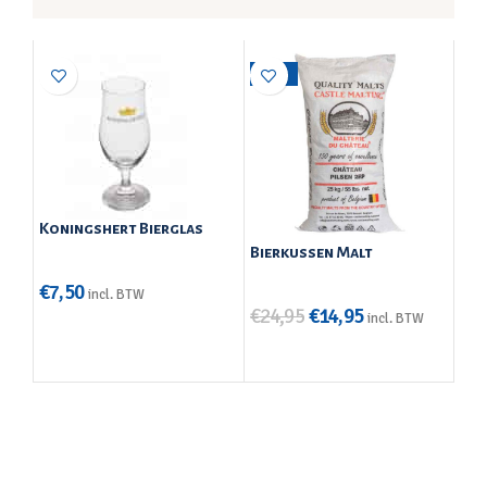
-40%
Koningshert Bierglas
Bierkussen Malt
€
7,50
incl. BTW
€
24,95
€
14,95
incl. BTW