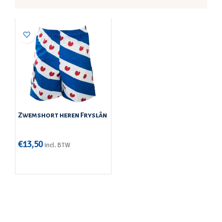
Zwemshort heren Fryslân
€
13,50
incl. BTW