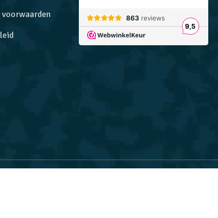
 voorwaarden
leid
Website ontwikkeld door
Multiplusonline.nl
ns gebruik van cookies.
VIND IK PRIMA
eerd op 863 reviews.