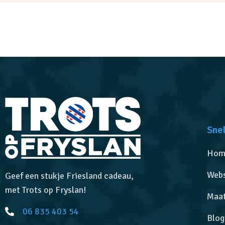
Snel
Hom
Web
Geef een stukje Friesland cadeau,
met Trots op Fryslan!
Maa
06 835 403 54
Blog