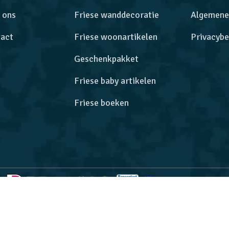
 ons
Friese wanddecoratie
Algemene
act
Friese woonartikelen
Privacybe
Geschenkpakket
Friese baby artikelen
Friese boeken
rbeteren. Door deze website te gebruiken, gaat u akkoord met o
ww.fryskekadoos.nl bij
WebwinkelKeur Reviews
is 9.5/10 gebas