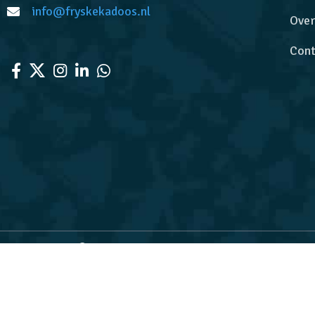
info@fryskekadoos.nl
Over
Cont
FryskeKadoos.nl
Voor de leukste Friese cadeaus
We gebruiken cookies om uw ervaring op onze website te ve
De waardering van w