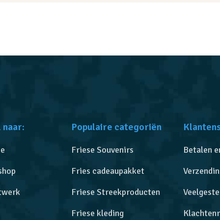
 naar:
Populaire categoriën
Klanten
e
Friese Souvenirs
Betalen e
shop
Fries cadeaupakket
Verzendin
twerk
Friese Streekproducten
Veelgeste
Friese kleding
Klachtenr