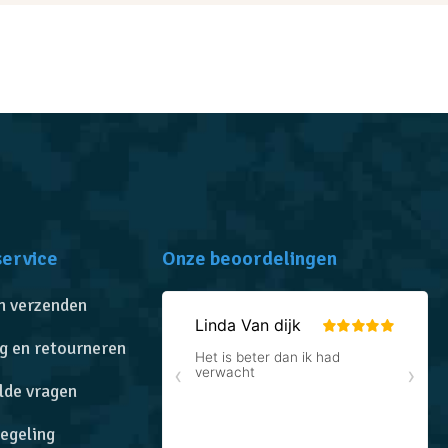
service
Onze beoordelingen
n verzenden
g en retourneren
lde vragen
egeling