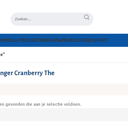
HOME
ALLE PRODUCTEN
MAATWERK
BLOG
FAQ
CONTACT
he”
inger Cranberry The
n gevonden die aan je selectie voldoen.