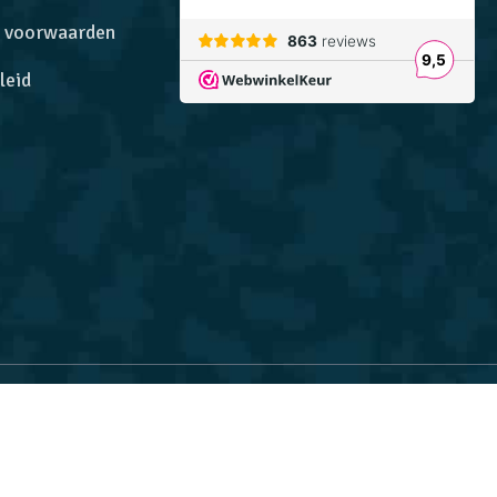
 voorwaarden
leid
Website ontwikkeld door
Multiplusonline.nl
ns gebruik van cookies.
VIND IK PRIMA
eerd op 863 reviews.