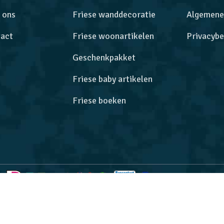
 ons
Friese wanddecoratie
Algemene
act
Friese woonartikelen
Privacybe
Geschenkpakket
Friese baby artikelen
Friese boeken
rbeteren. Door deze website te gebruiken, gaat u akkoord met o
ww.fryskekadoos.nl bij
WebwinkelKeur Reviews
is 9.5/10 gebas