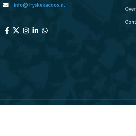
info@fryskekadoos.nl
Over
Cont
FryskeKadoos.nl
Voor de leukste Friese cadeaus
We gebruiken cookies om uw ervaring op onze website te ve
De waardering van w