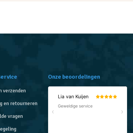
service
Onze beoordelingen
n verzenden
g en retourneren
lde vragen
egeling