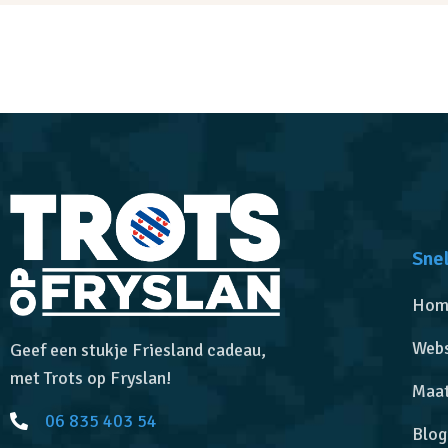
Snel
Hom
Web
Geef een stukje Friesland cadeau,
met Trots op Fryslan!
Maa
06 835 403 54
Blog