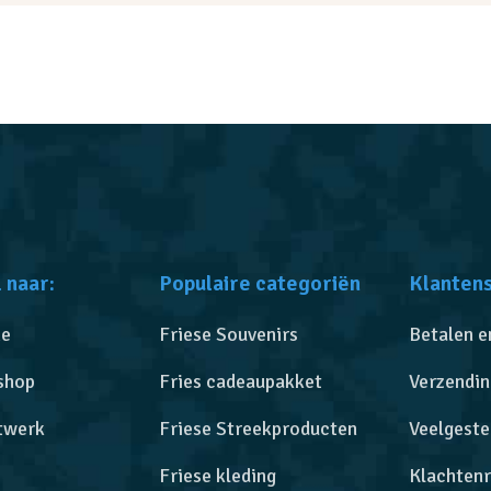
 naar:
Populaire categoriën
Klanten
e
Friese Souvenirs
Betalen e
shop
Fries cadeaupakket
Verzendin
twerk
Friese Streekproducten
Veelgeste
Friese kleding
Klachtenr