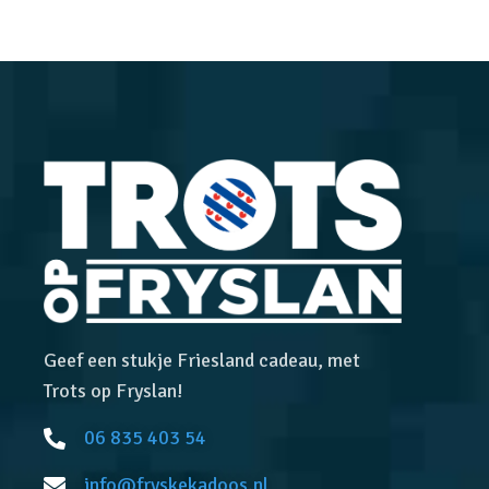
Geef een stukje Friesland cadeau, met
Trots op Fryslan!
06 835 403 54
info@fryskekadoos.nl