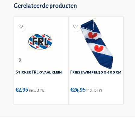
Gerelateerde producten
Sticker FRL ovaal klein
Friese wimpel 30 x 400 cm
Mok 
de b
€
2,95
€
24,95
€
6,9
incl. BTW
incl. BTW