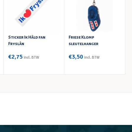
Sticker Ik Hâld fan
Friese Klomp
F
Fryslân
sleutelhanger
€
2,75
€
3,50
incl. BTW
incl. BTW
TOEVOEGEN AAN WINKELWAGEN
TOEVOEGEN AAN WINKELWAGEN