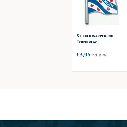
Sticker wapperende
Friese vlag
€
3,95
incl. BTW
TOEVOEGEN AAN WINKELWAGEN