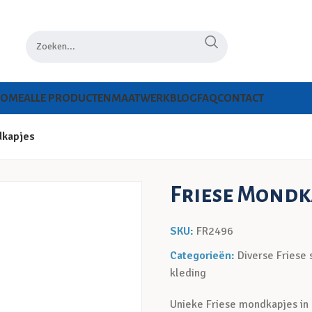
HOME
ALLE PRODUCTEN
MAATWERK
BLOG
FAQ
CONTACT
dkapjes
Friese Mondk
SKU:
FR2496
Categorieën:
Diverse Friese 
kleding
Unieke Friese mondkapjes in 