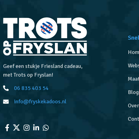
Snel
Hom
Web
Geef een stukje Friesland cadeau,
met Trots op Fryslan!
Maa
06 835 403 54
Blog
info@fryskekadoos.nl
Over
Cont