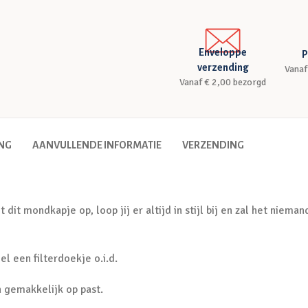
Enveloppe
P
verzending
Vanaf
Vanaf € 2,00 bezorgd
ING
AANVULLENDE INFORMATIE
VERZENDING
t mondkapje op, loop jij er altijd in stijl bij en zal het niemand
l een filterdoekje o.i.d.
n gemakkelijk op past.