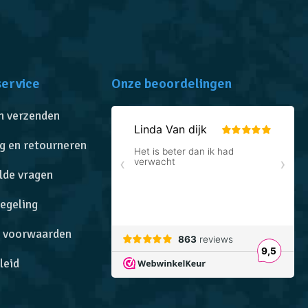
service
Onze beoordelingen
n verzenden
g en retourneren
lde vragen
egeling
 voorwaarden
leid