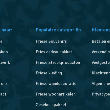
 naar:
Populaire categoriën
Klanten
e
Friese Souvenirs
Betalen e
shop
Fries cadeaupakket
Verzendin
twerk
Friese Streekproducten
Veelgeste
Friese kleding
Klachtenr
 ons
Friese wanddecoratie
Algemene
act
Friese woonartikelen
Privacybe
Geschenkpakket