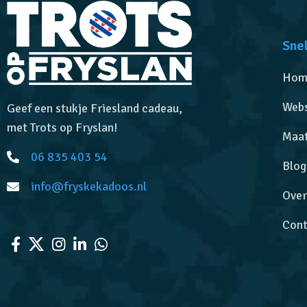
Snel
Hom
Web
Geef een stukje Friesland cadeau,
met Trots op Fryslan!
Maa
06 835 403 54
Blog
info@fryskekadoos.nl
Over
Cont