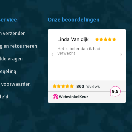
service
Onze beoordelingen
n verzenden
g en retourneren
lde vragen
egeling
 voorwaarden
leid