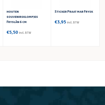
houten
Sticker Praat mar Frysk
P
souvenirsklompjes
€
3,95
Fryslân 6 cm
incl. BTW
TOEVOEGEN AAN WINKELWAGEN
€
5,50
incl. BTW
TOEVOEGEN AAN WINKELWAGEN