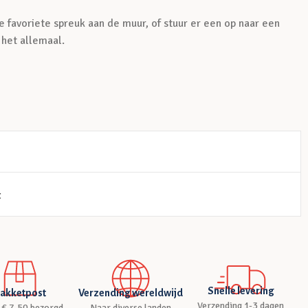
je favoriete spreuk aan de muur, of stuur er een op naar een
 het allemaal.
t
Snelle levering
akketpost
Verzending wereldwijd
Verzending 1-3 dagen
 € 7,50 bezorgd
Naar diverse landen