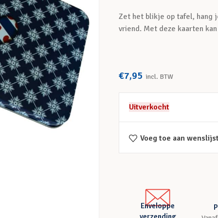
Zet het blikje op tafel, hang 
vriend. Met deze kaarten kan
€
7,95
incl. BTW
Uitverkocht
Voeg toe aan wenslijs
Enveloppe
P
verzending
Vanaf