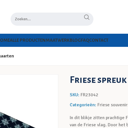
HOME
ALLE PRODUCTEN
MAATWERK
BLOG
FAQ
CONTACT
kaarten
Friese spreuk
SKU:
FR23042
Categorieën:
Friese souvenir
In dit blikje zitten prachtige
van de Friese vlag. Door het 