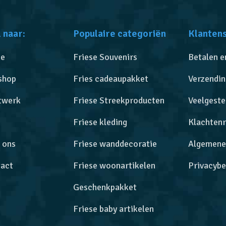
 naar:
Populaire categoriën
Klanten
e
Friese Souvenirs
Betalen e
shop
Fries cadeaupakket
Verzendin
twerk
Friese Streekproducten
Veelgeste
Friese kleding
Klachtenr
 ons
Friese wanddecoratie
Algemene
act
Friese woonartikelen
Privacybe
Geschenkpakket
Friese baby artikelen