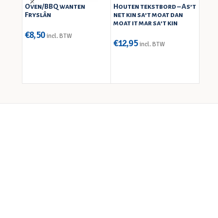
Oven/BBQ wanten
Houten tekstbord – As’t
Pin 
Fryslân
net kin sa’t moat dan
moat it mar sa’t kin
€
8,50
€
3,9
incl. BTW
€
12,95
incl. BTW