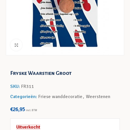
Klik voor een vergroting
Fryske Waarstien Groot
SKU:
FR311
Categorieën:
Friese wanddecoratie
,
Weerstenen
€
26,95
incl. BTW
Uitverkocht