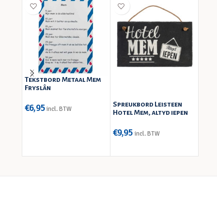
Tekstbord Metaal Mem
Hout
Fryslân
spre
Spreukbord Leisteen
€
6,95
€
12,
incl. BTW
Hotel Mem, altyd iepen
€
9,95
incl. BTW