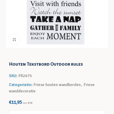
Klik voor een vergroting
Houten Tekstbord Outdoor rules
SKU:
FR2075
Categorieën:
Friese houten wandborden
,
Friese
wanddecoratie
€
11,95
incl. BTW