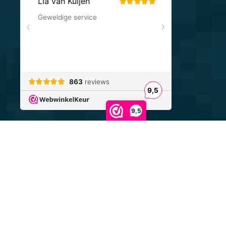
9,5
FryskeKadoos.nl
Voor de leukste Friese cadeaus
Website ontwikkeld door
Multiplusonline.nl
We gebruiken cookies om uw ervaring op onze website
De waardering van www.fryskekadoos.nl bij
WebwinkelKeur