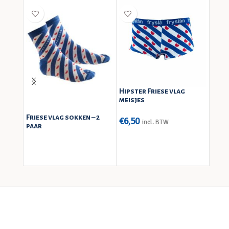
Hipster Friese vlag
Muts
meisjes
Frys
Friese vlag sokken – 2
Avai
€
6,50
incl. BTW
paar
€
12,