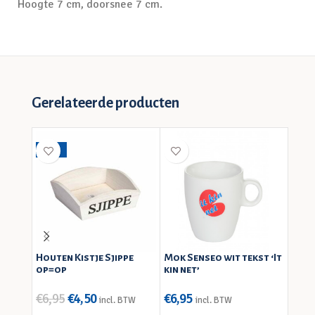
Hoogte 7 cm, doorsnee 7 cm.
Gerelateerde producten
-35%
TIP
Houten Kistje Sjippe
Mok Senseo wit tekst ‘It
Fries
op=op
kin net’
€
6,95
€
4,50
€
6,95
€
8,9
incl. BTW
incl. BTW