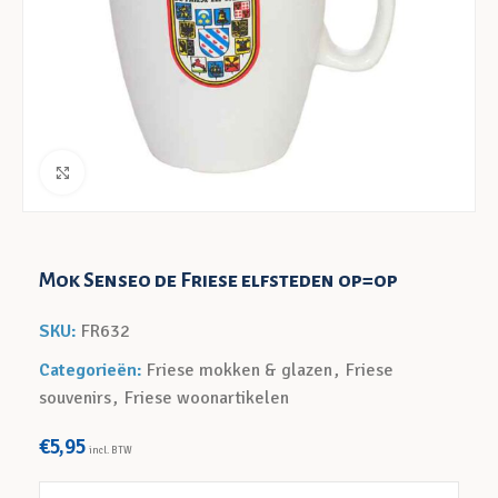
Klik voor een vergroting
Mok Senseo de Friese elfsteden op=op
SKU:
FR632
Categorieën:
Friese mokken & glazen
,
Friese
souvenirs
,
Friese woonartikelen
€
5,95
incl. BTW