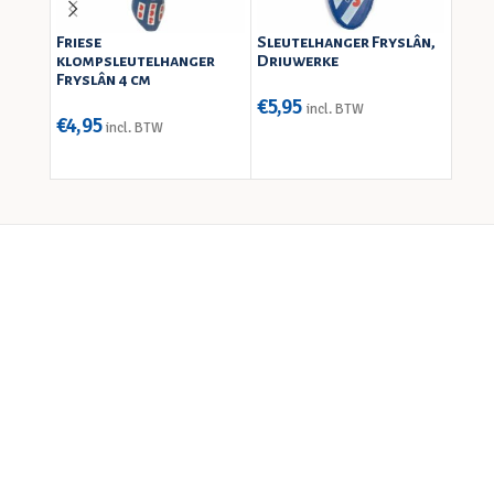
Friese
Sleutelhanger Fryslân,
Fries
klompsleutelhanger
Driuwerke
Fryslân 4 cm
€
5,95
€
21,
incl. BTW
€
4,95
incl. BTW