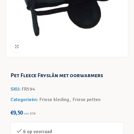
Klik voor een vergroting
Pet Fleece Fryslân met oorwarmers
SKU:
FR594
Categorieën:
Friese kleding
,
Friese petten
€
9,50
incl. BTW
6 op voorraad