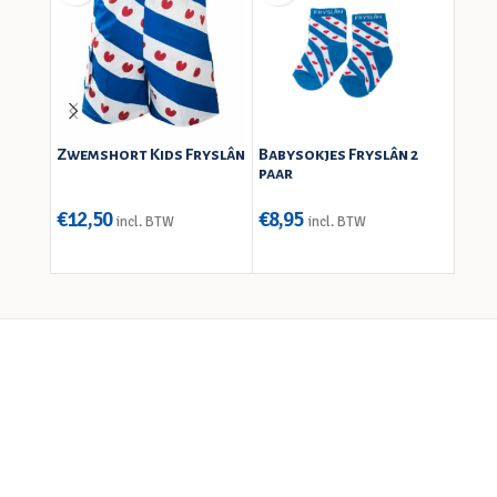
Zwemshort Kids Fryslân
Babysokjes Fryslân 2
Frie
paar
wit –
€
12,50
€
8,95
€
6,9
incl. BTW
incl. BTW