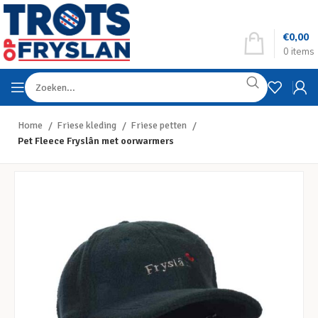
€
0,00
0
items
Home
Friese kleding
Friese petten
Pet Fleece Fryslân met oorwarmers