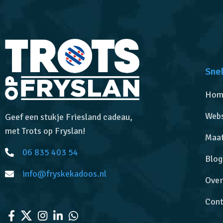
Snel
Hom
Web
Geef een stukje Friesland cadeau,
met Trots op Fryslan!
Maa
06 835 403 54
Blog
info@fryskekadoos.nl
Over
Cont