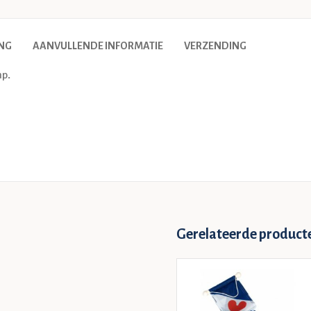
ING
AANVULLENDE INFORMATIE
VERZENDING
omp.
Gerelateerde product