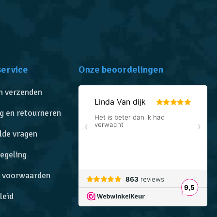
service
Onze beoordelingen
n verzenden
g en retourneren
lde vragen
egeling
 voorwaarden
leid