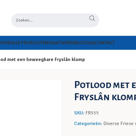
HOME
ALLE PRODUCTEN
MAATWERK
BLOG
FAQ
CONTACT
ood met een beweegbare Fryslân klomp
Potlood met 
Fryslân klom
SKU:
FR555
Categorieën:
Diverse Friese 