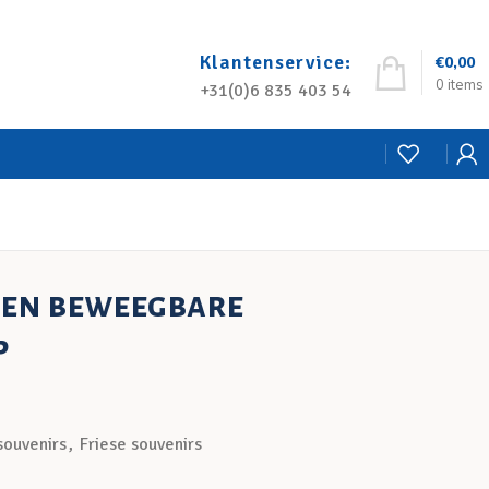
Klantenservice:
€
0,00
0
items
+31(0)6 835 403 54
een beweegbare
p
souvenirs
,
Friese souvenirs