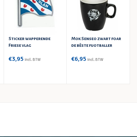
Sticker wapperende
Mok Senseo zwart foar
H
Friese vlag
de bêste fuotballer
k
€
3,95
€
6,95
incl. BTW
incl. BTW
TOEVOEGEN AAN WINKELWAGEN
TOEVOEGEN AAN WINKELWAGEN