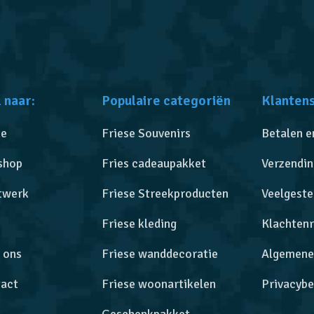
 naar:
Populaire categoriën
Klanten
e
Friese Souvenirs
Betalen e
shop
Fries cadeaupakket
Verzendin
twerk
Friese Streekproducten
Veelgeste
Friese kleding
Klachtenr
 ons
Friese wanddecoratie
Algemene
act
Friese woonartikelen
Privacybe
Geschenkpakket