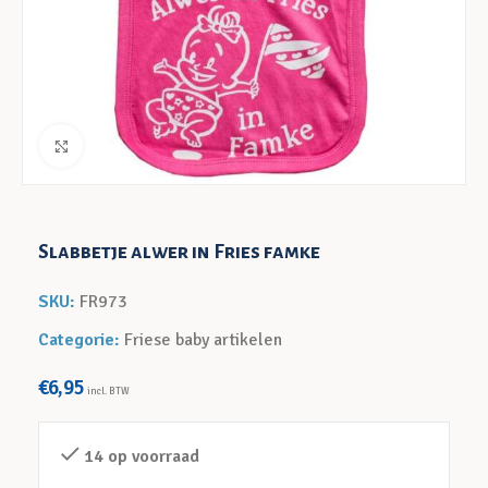
Klik voor een vergroting
Slabbetje alwer in Fries famke
SKU:
FR973
Categorie:
Friese baby artikelen
€
6,95
incl. BTW
14 op voorraad