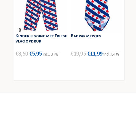
Kinderlegging met Friese
Badpak meisjes
Slabb
vlag opdruk
heit
€
8,50
€
5,95
€
19,95
€
11,99
€
6,9
incl. BTW
incl. BTW