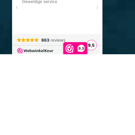
9,5
FryskeKadoos.nl
Voor de leukste Friese cadeaus
Website ontwikkeld door
Multiplusonline.nl
We gebruiken cookies om uw ervaring op onze website
De waardering van www.fryskekadoos.nl bij
WebwinkelKeur
te verbeteren. Door deze website te gebruiken, gaat u
Reviews
is 9.5/10 gebaseerd op 863 reviews.