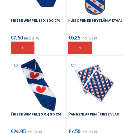
Friese wimpel 15 x 100 cm
Flesopener Fryslân metaal
€
7,50
€
6,25
incl. BTW
incl. BTW
Friese wimpel 30 x 400 cm
Pannenlappen Friese vlag
€
24,95
€
7,50
incl. BTW
incl. BTW