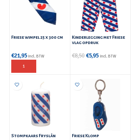
Friese wimpel 25 x 300 cm
Kinderlegging met Friese
vlag opdruk
€
21,95
€
8,50
€
5,95
incl. BTW
incl. BTW
Stompkaars Fryslân
Friese Klomp