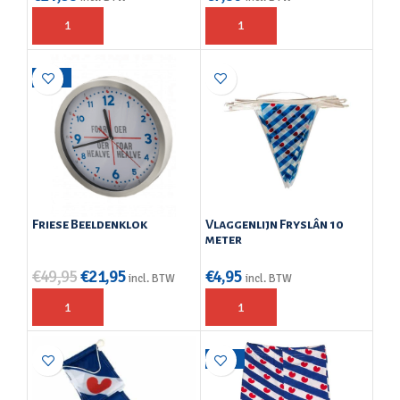
-56%
Friese Beeldenklok
Vlaggenlijn Fryslân 10
meter
€
49,95
€
21,95
€
4,95
incl. BTW
incl. BTW
-30%