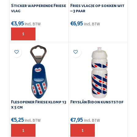
Sticker wapperende Friese
Fries vlagje op sokken wit
vlag
– 3 paar
€
3,95
€
6,95
incl. BTW
incl. BTW
Flesopener Friese klomp 13
Fryslân Bidon kunststof
x 5 cm
€
5,25
€
7,95
incl. BTW
incl. BTW