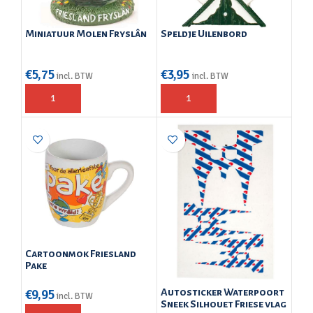
Miniatuur Molen Fryslân
Speldje Uilenbord
€
5,75
€
3,95
incl. BTW
incl. BTW
Cartoonmok Friesland
Pake
€
9,95
Autosticker Waterpoort
incl. BTW
Sneek Silhouet Friese vlag