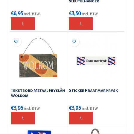
sleutelhanger
€
6,95
€
3,50
incl. BTW
incl. BTW
Tekstbord Metaal Fryslân
Sticker Praat mar Frysk
Wolkom
€
3,95
€
3,95
incl. BTW
incl. BTW