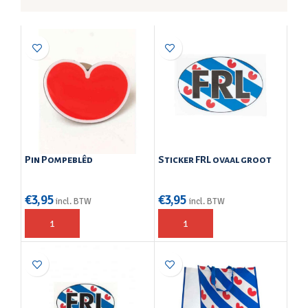
Pin Pompeblêd
Sticker FRL ovaal groot
€
3,95
€
3,95
incl. BTW
incl. BTW