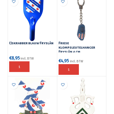
IJskrabber blauw Fryslân
Friese
klompsleutelhanger
Fryslân 4 cm
€
8,95
incl. BTW
€
4,95
incl. BTW