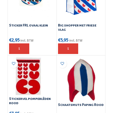
Sticker FRL ovaal klein
Big shopper met friese
vlag
€
2,95
€
5,95
incl. BTW
incl. BTW
Stickervel pompeblêden
rood
Schaatsmuts Paping Rood