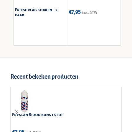
Friese vlag sokken – 2
€
7,95
€
5,9
incl. BTW
paar
Recent bekeken producten
Fryslân Bidon kunststof
Zwee