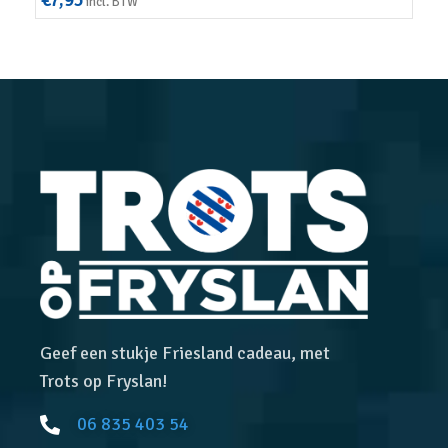
€
7,95
€
4,
incl. BTW
Geef een stukje Friesland cadeau, met
Trots op Fryslan!
06 835 403 54