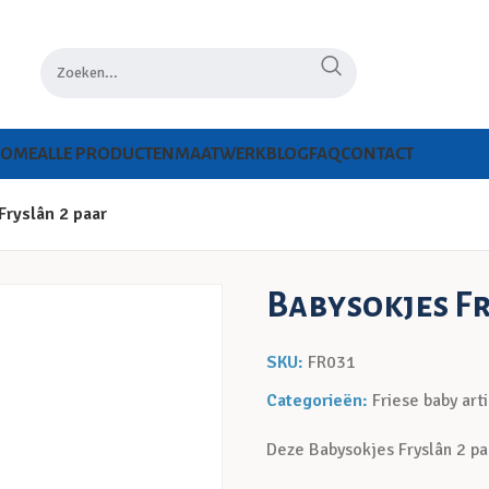
HOME
ALLE PRODUCTEN
MAATWERK
BLOG
FAQ
CONTACT
Fryslân 2 paar
Babysokjes Fr
SKU:
FR031
Categorieën:
Friese baby art
Deze Babysokjes Fryslân 2 paar