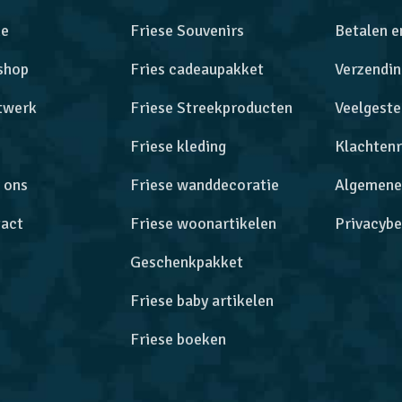
e
Friese Souvenirs
Betalen e
shop
Fries cadeaupakket
Verzendin
twerk
Friese Streekproducten
Veelgeste
Friese kleding
Klachtenr
 ons
Friese wanddecoratie
Algemene
act
Friese woonartikelen
Privacybe
Geschenkpakket
Friese baby artikelen
Friese boeken