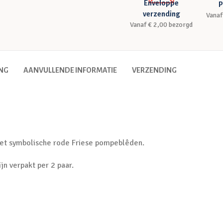
Enveloppe
P
verzending
Vanaf
Vanaf € 2,00 bezorgd
ING
AANVULLENDE INFORMATIE
VERZENDING
 met symbolische rode Friese pompeblêden.
jn verpakt per 2 paar.