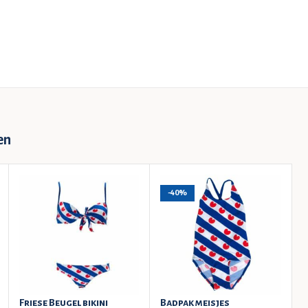
en
-40%
Friese Beugel bikini
Badpak meisjes
F