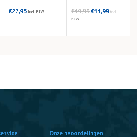
w
€
27,95
€
19,95
€
11,99
incl. BTW
incl.
BTW
OPTIES SELECTEREN
OPTIES SELECTEREN
service
Onze beoordelingen