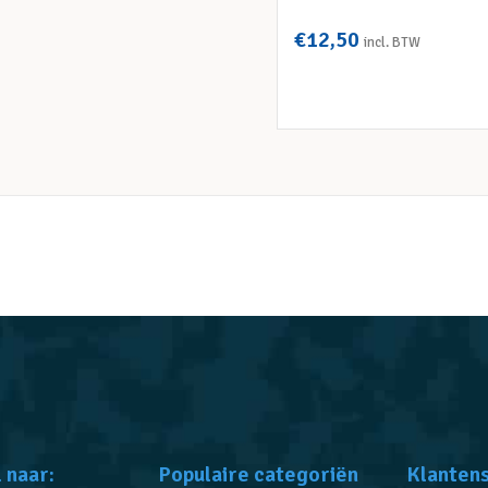
€
12,50
incl. BTW
TOEVOEGEN AAN WINKELWAGEN
 naar:
Populaire categoriën
Klanten