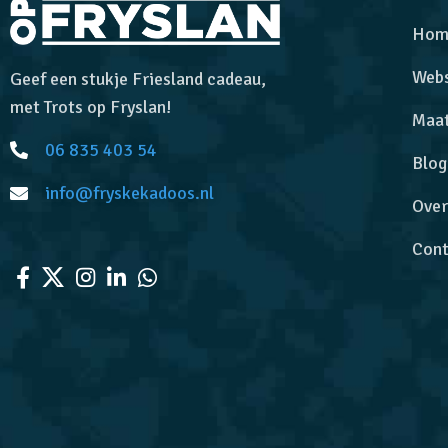
Hom
Web
Geef een stukje Friesland cadeau,
met Trots op Fryslan!
Maa
06 835 403 54
Blog
info@fryskekadoos.nl
Over
Cont