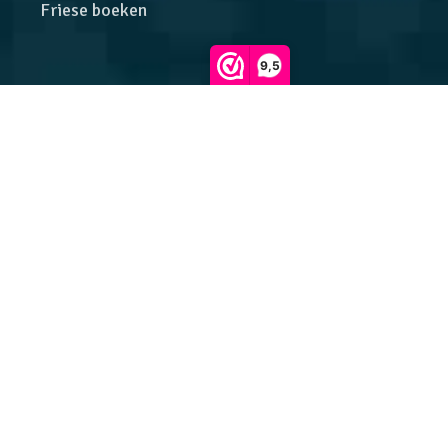
Friese boeken
9,5
Klantenservice
Betalen en verzenden
Verzending en retourneren
Veelgestelde vragen
Klachtenregeling
Algemene voorwaarden
Privacybeleid