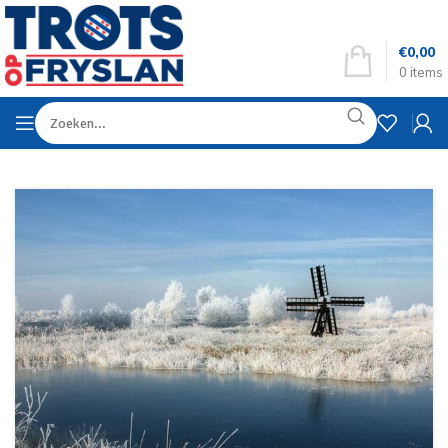
€
0,00
0
items