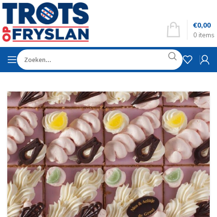
€
0,00
0
items