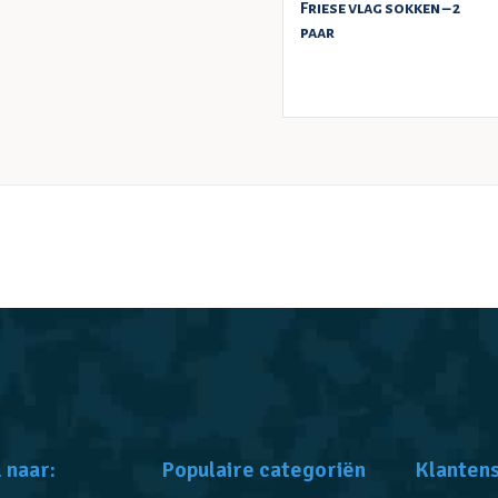
Friese vlag sokken – 2
paar
LEES VERDER
 naar:
Populaire categoriën
Klanten