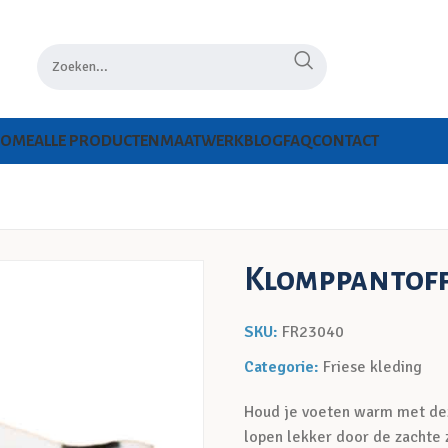
HOME
ALLE PRODUCTEN
MAATWERK
BLOG
FAQ
CONTACT
Klomppantoffe
SKU:
FR23040
Categorie:
Friese kleding
Houd je voeten warm met deze
lopen lekker door de zachte z