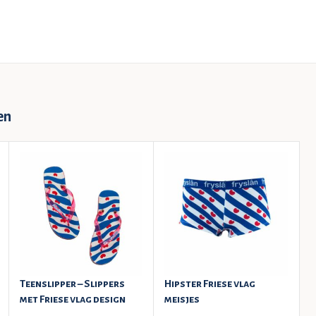
en
Teenslipper – Slippers
Hipster Friese vlag
S
met Friese vlag design
meisjes