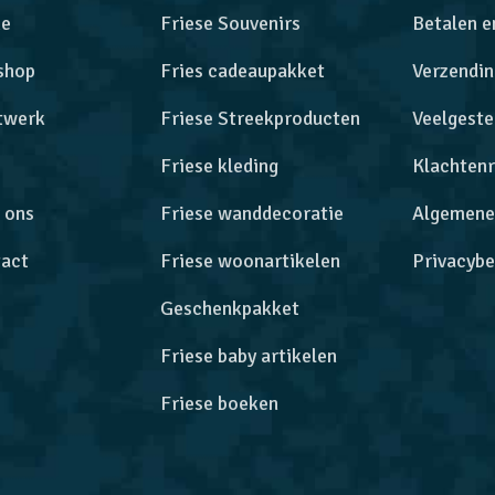
e
Friese Souvenirs
Betalen e
shop
Fries cadeaupakket
Verzendin
twerk
Friese Streekproducten
Veelgeste
Friese kleding
Klachtenr
 ons
Friese wanddecoratie
Algemene
act
Friese woonartikelen
Privacybe
Geschenkpakket
Friese baby artikelen
Friese boeken