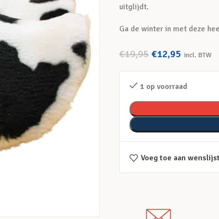
uitglijdt.
Ga de winter in met deze hee
€
19,95
€
12,95
incl. BTW
1 op voorraad
Voeg toe aan wenslijs