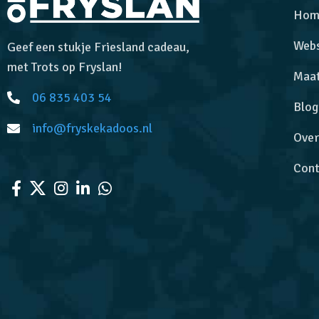
Hom
Web
Geef een stukje Friesland cadeau,
met Trots op Fryslan!
Maa
06 835 403 54
Blog
info@fryskekadoos.nl
Over
Cont